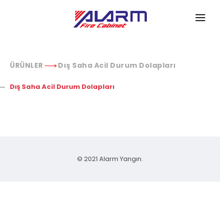
ANASAYFA
KURUMSAL
ÜRÜNLER
Dış Saha Acil Durum Dolapları
ÜRÜNLER
Dış Saha Acil Durum Dolapları
HİZMETLERİMİZ
REFERANSLAR
HABERLER
© 2021 Alarm Yangın.
İLETİŞİM