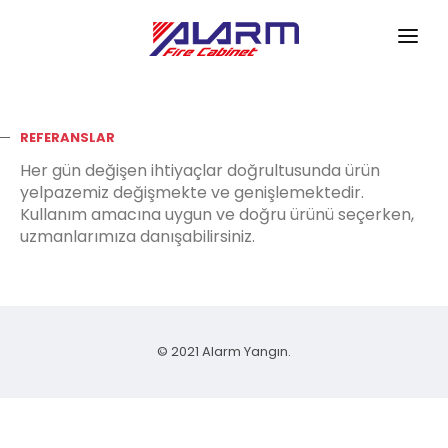
ANASAYFA
KURUMSAL
REFERANSLAR
Her gün değişen ihtiyaçlar doğrultusunda ürün
ÜRÜNLER
yelpazemiz değişmekte ve genişlemektedir.
Kullanım amacına uygun ve doğru ürünü seçerken,
HİZMETLERİMİZ
uzmanlarımıza danışabilirsiniz.
REFERANSLAR
HABERLER
© 2021 Alarm Yangın.
İLETİŞİM